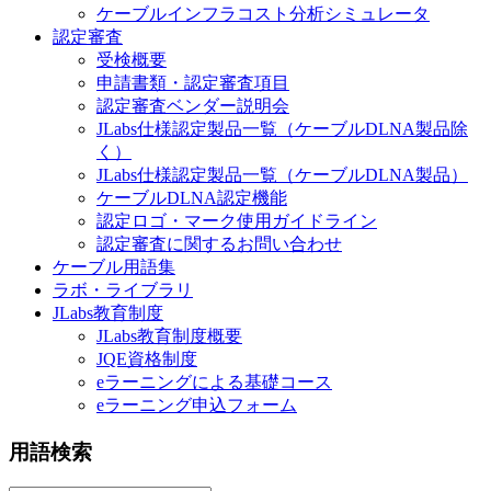
ケーブルインフラコスト分析シミュレータ
認定審査
受検概要
申請書類・認定審査項目
認定審査ベンダー説明会
JLabs仕様認定製品一覧（ケーブルDLNA製品除
く）
JLabs仕様認定製品一覧（ケーブルDLNA製品）
ケーブルDLNA認定機能
認定ロゴ・マーク使用ガイドライン
認定審査に関するお問い合わせ
ケーブル用語集
ラボ・ライブラリ
JLabs教育制度
JLabs教育制度概要
JQE資格制度
eラーニングによる基礎コース
eラーニング申込フォーム
用語検索