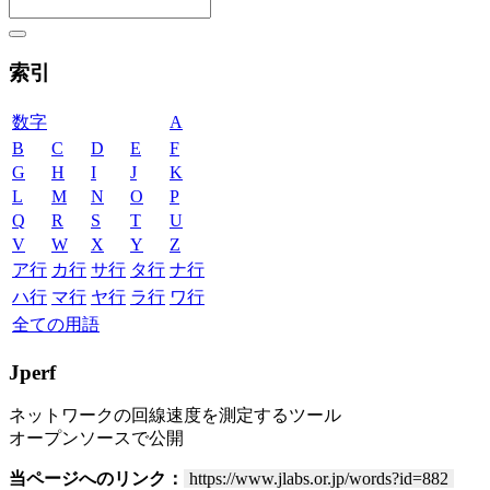
索引
数字
A
B
C
D
E
F
G
H
I
J
K
L
M
N
O
P
Q
R
S
T
U
V
W
X
Y
Z
ア行
カ行
サ行
タ行
ナ行
ハ行
マ行
ヤ行
ラ行
ワ行
全ての用語
Jperf
ネットワークの回線速度を測定するツール
オープンソースで公開
当ページへのリンク：
https://www.jlabs.or.jp/words?id=882