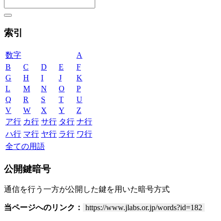
索引
数字
A
B
C
D
E
F
G
H
I
J
K
L
M
N
O
P
Q
R
S
T
U
V
W
X
Y
Z
ア行
カ行
サ行
タ行
ナ行
ハ行
マ行
ヤ行
ラ行
ワ行
全ての用語
公開鍵暗号
通信を行う一方が公開した鍵を用いた暗号方式
当ページへのリンク：
https://www.jlabs.or.jp/words?id=182