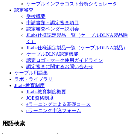
ケーブルインフラコスト分析シミュレータ
認定審査
受検概要
申請書類・認定審査項目
認定審査ベンダー説明会
JLabs仕様認定製品一覧（ケーブルDLNA製品除
く）
JLabs仕様認定製品一覧（ケーブルDLNA製品）
ケーブルDLNA認定機能
認定ロゴ・マーク使用ガイドライン
認定審査に関するお問い合わせ
ケーブル用語集
ラボ・ライブラリ
JLabs教育制度
JLabs教育制度概要
JQE資格制度
eラーニングによる基礎コース
eラーニング申込フォーム
用語検索