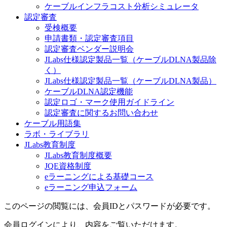
ケーブルインフラコスト分析シミュレータ
認定審査
受検概要
申請書類・認定審査項目
認定審査ベンダー説明会
JLabs仕様認定製品一覧（ケーブルDLNA製品除
く）
JLabs仕様認定製品一覧（ケーブルDLNA製品）
ケーブルDLNA認定機能
認定ロゴ・マーク使用ガイドライン
認定審査に関するお問い合わせ
ケーブル用語集
ラボ・ライブラリ
JLabs教育制度
JLabs教育制度概要
JQE資格制度
eラーニングによる基礎コース
eラーニング申込フォーム
このページの閲覧には、会員IDとパスワードが必要です。
会員ログインにより、内容をご覧いただけます。