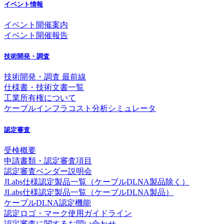
イベント情報
イベント開催案内
イベント開催報告
技術開発・調査
技術開発・調査 最前線
仕様書・技術文書一覧
工業所有権について
ケーブルインフラコスト分析シミュレータ
認定審査
受検概要
申請書類・認定審査項目
認定審査ベンダー説明会
JLabs仕様認定製品一覧（ケーブルDLNA製品除く）
JLabs仕様認定製品一覧（ケーブルDLNA製品）
ケーブルDLNA認定機能
認定ロゴ・マーク使用ガイドライン
認定審査に関するお問い合わせ