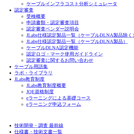
ケーブルインフラコスト分析シミュレータ
認定審査
受検概要
申請書類・認定審査項目
認定審査ベンダー説明会
JLabs仕様認定製品一覧（ケーブルDLNA製品除く
JLabs仕様認定製品一覧（ケーブルDLNA製品）
ケーブルDLNA認定機能
認定ロゴ・マーク使用ガイドライン
認定審査に関するお問い合わせ
ケーブル用語集
ラボ・ライブラリ
JLabs教育制度
JLabs教育制度概要
JQE資格制度
eラーニングによる基礎コース
eラーニング申込フォーム
技術開発・調査 最前線
仕様書・技術文書一覧