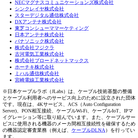
NECマグナスコミュニケーションズ株式会社
シンクレイヤ株式会社
スターデジタル通信株式会社
DXアンテナ株式会社
東芝コンシューママーケティング
日本アンテナ株式会社
パナソニック株式会社
株式会社フジクラ
古河電気工業株式会社
株式会社ブロードネットマックス
ホーチキ株式会社
ミハル通信株式会社
宮崎電線工業株式会社
※日本ケーブルラボ（JLabs）は、ケーブル技術基盤の整備
とケーブル利用者へのサービス向上のために設立された団体
です。現在は、4Kサービス、ACS（Auto Configuration
Server)、PON相互接続、ケーブルWi-Fi、ケーブルIoT、IPマ
イグレーション等に取り組んでいます。また、ケーブルサー
ビスに使用される機器のメーカ間相互接続性を確保するため
の機器認定審査業務（例えば、
ケーブルDLNA
）を行ってい
ます。