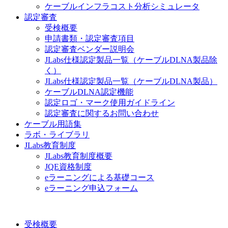
ケーブルインフラコスト分析シミュレータ
認定審査
受検概要
申請書類・認定審査項目
認定審査ベンダー説明会
JLabs仕様認定製品一覧（ケーブルDLNA製品除
く）
JLabs仕様認定製品一覧（ケーブルDLNA製品）
ケーブルDLNA認定機能
認定ロゴ・マーク使用ガイドライン
認定審査に関するお問い合わせ
ケーブル用語集
ラボ・ライブラリ
JLabs教育制度
JLabs教育制度概要
JQE資格制度
eラーニングによる基礎コース
eラーニング申込フォーム
受検概要