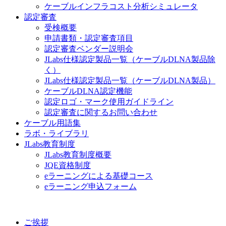
ケーブルインフラコスト分析シミュレータ
認定審査
受検概要
申請書類・認定審査項目
認定審査ベンダー説明会
JLabs仕様認定製品一覧（ケーブルDLNA製品除
く）
JLabs仕様認定製品一覧（ケーブルDLNA製品）
ケーブルDLNA認定機能
認定ロゴ・マーク使用ガイドライン
認定審査に関するお問い合わせ
ケーブル用語集
ラボ・ライブラリ
JLabs教育制度
JLabs教育制度概要
JQE資格制度
eラーニングによる基礎コース
eラーニング申込フォーム
ご挨拶