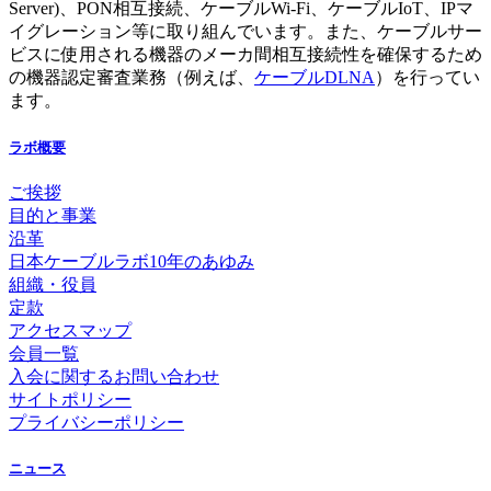
Server)、PON相互接続、ケーブルWi-Fi、ケーブルIoT、IPマ
イグレーション等に取り組んでいます。また、ケーブルサー
ビスに使用される機器のメーカ間相互接続性を確保するため
の機器認定審査業務（例えば、
ケーブルDLNA
）を行ってい
ます。
ラボ概要
ご挨拶
目的と事業
沿革
日本ケーブルラボ10年のあゆみ
組織・役員
定款
アクセスマップ
会員一覧
入会に関するお問い合わせ
サイトポリシー
プライバシーポリシー
ニュース