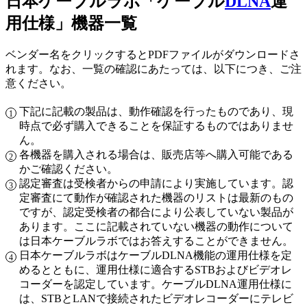
日本ケーブルラボ「ケーブル
DLNA
運
用仕様」機器一覧
ベンダー名をクリックするとPDFファイルがダウンロードさ
れます。なお、一覧の確認にあたっては、以下につき、ご注
意ください。
下記に記載の製品は、動作確認を行ったものであり、現
時点で必ず購入できることを保証するものではありませ
ん。
各機器を購入される場合は、販売店等へ購入可能である
かご確認ください。
認定審査は受検者からの申請により実施しています。認
定審査にて動作が確認された機器のリストは最新のもの
ですが、認定受検者の都合により公表していない製品が
あります。ここに記載されていない機器の動作について
は日本ケーブルラボではお答えすることができません。
日本ケーブルラボはケーブルDLNA機能の運用仕様を定
めるとともに、運用仕様に適合するSTBおよびビデオレ
コーダーを認定しています。ケーブルDLNA運用仕様に
は、STBとLANで接続されたビデオレコーダーにテレビ