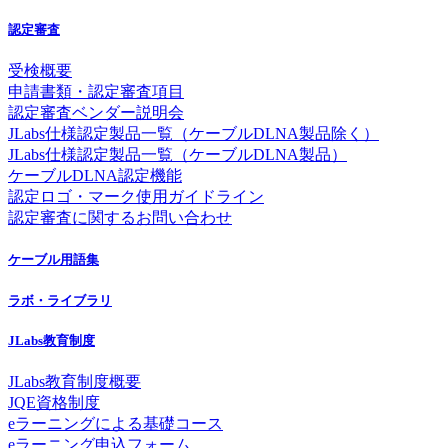
認定審査
受検概要
申請書類・認定審査項目
認定審査ベンダー説明会
JLabs仕様認定製品一覧（ケーブルDLNA製品除く）
JLabs仕様認定製品一覧（ケーブルDLNA製品）
ケーブルDLNA認定機能
認定ロゴ・マーク使用ガイドライン
認定審査に関するお問い合わせ
ケーブル用語集
ラボ・ライブラリ
JLabs教育制度
JLabs教育制度概要
JQE資格制度
eラーニングによる基礎コース
eラーニング申込フォーム