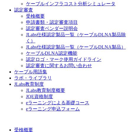
ケーブルインフラコスト分析シミュレータ
認定審査
受検概要
申請書類・認定審査項目
認定審査ベンダー説明会
JLabs仕様認定製品一覧（ケーブルDLNA製品除
く）
JLabs仕様認定製品一覧（ケーブルDLNA製品）
ケーブルDLNA認定機能
認定ロゴ・マーク使用ガイドライン
認定審査に関するお問い合わせ
ケーブル用語集
ラボ・ライブラリ
JLabs教育制度
JLabs教育制度概要
JQE資格制度
eラーニングによる基礎コース
eラーニング申込フォーム
受検概要