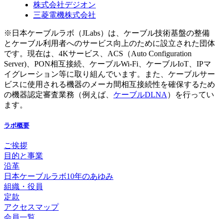
株式会社デジオン
三菱電機株式会社
※日本ケーブルラボ（JLabs）は、ケーブル技術基盤の整備
とケーブル利用者へのサービス向上のために設立された団体
です。現在は、4Kサービス、ACS（Auto Configuration
Server)、PON相互接続、ケーブルWi-Fi、ケーブルIoT、IPマ
イグレーション等に取り組んでいます。また、ケーブルサー
ビスに使用される機器のメーカ間相互接続性を確保するため
の機器認定審査業務（例えば、
ケーブルDLNA
）を行ってい
ます。
ラボ概要
ご挨拶
目的と事業
沿革
日本ケーブルラボ10年のあゆみ
組織・役員
定款
アクセスマップ
会員一覧