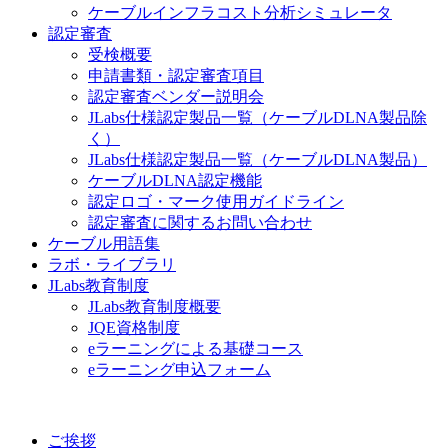
ケーブルインフラコスト分析シミュレータ
認定審査
受検概要
申請書類・認定審査項目
認定審査ベンダー説明会
JLabs仕様認定製品一覧（ケーブルDLNA製品除
く）
JLabs仕様認定製品一覧（ケーブルDLNA製品）
ケーブルDLNA認定機能
認定ロゴ・マーク使用ガイドライン
認定審査に関するお問い合わせ
ケーブル用語集
ラボ・ライブラリ
JLabs教育制度
JLabs教育制度概要
JQE資格制度
eラーニングによる基礎コース
eラーニング申込フォーム
ご挨拶