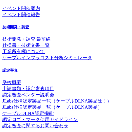
イベント開催案内
イベント開催報告
技術開発・調査
技術開発・調査 最前線
仕様書・技術文書一覧
工業所有権について
ケーブルインフラコスト分析シミュレータ
認定審査
受検概要
申請書類・認定審査項目
認定審査ベンダー説明会
JLabs仕様認定製品一覧（ケーブルDLNA製品除く）
JLabs仕様認定製品一覧（ケーブルDLNA製品）
ケーブルDLNA認定機能
認定ロゴ・マーク使用ガイドライン
認定審査に関するお問い合わせ