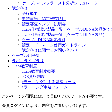
ケーブルインフラコスト分析シミュレータ
認定審査
受検概要
申請書類・認定審査項目
認定審査ベンダー説明会
JLabs仕様認定製品一覧（ケーブルDLNA製品除く
JLabs仕様認定製品一覧（ケーブルDLNA製品）
ケーブルDLNA認定機能
認定ロゴ・マーク使用ガイドライン
認定審査に関するお問い合わせ
ケーブル用語集
ラボ・ライブラリ
JLabs教育制度
JLabs教育制度概要
JQE資格制度
eラーニングによる基礎コース
eラーニング申込フォーム
このページの閲覧には、会員IDとパスワードが必要です。
会員ログインにより、内容をご覧いただけます。