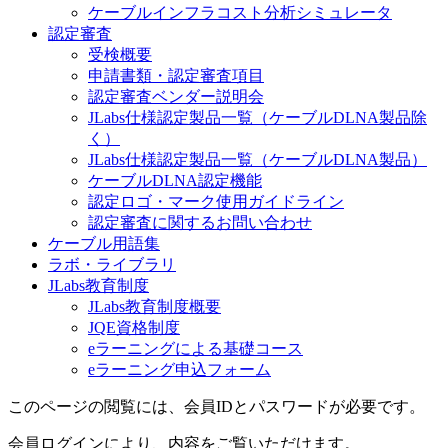
ケーブルインフラコスト分析シミュレータ
認定審査
受検概要
申請書類・認定審査項目
認定審査ベンダー説明会
JLabs仕様認定製品一覧（ケーブルDLNA製品除
く）
JLabs仕様認定製品一覧（ケーブルDLNA製品）
ケーブルDLNA認定機能
認定ロゴ・マーク使用ガイドライン
認定審査に関するお問い合わせ
ケーブル用語集
ラボ・ライブラリ
JLabs教育制度
JLabs教育制度概要
JQE資格制度
eラーニングによる基礎コース
eラーニング申込フォーム
このページの閲覧には、会員IDとパスワードが必要です。
会員ログインにより、内容をご覧いただけます。