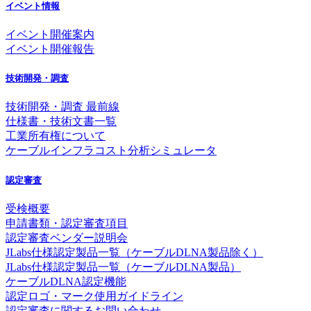
イベント情報
イベント開催案内
イベント開催報告
技術開発・調査
技術開発・調査 最前線
仕様書・技術文書一覧
工業所有権について
ケーブルインフラコスト分析シミュレータ
認定審査
受検概要
申請書類・認定審査項目
認定審査ベンダー説明会
JLabs仕様認定製品一覧（ケーブルDLNA製品除く）
JLabs仕様認定製品一覧（ケーブルDLNA製品）
ケーブルDLNA認定機能
認定ロゴ・マーク使用ガイドライン
認定審査に関するお問い合わせ