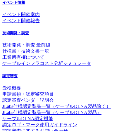
イベント情報
イベント開催案内
イベント開催報告
技術開発・調査
技術開発・調査 最前線
仕様書・技術文書一覧
工業所有権について
ケーブルインフラコスト分析シミュレータ
認定審査
受検概要
申請書類・認定審査項目
認定審査ベンダー説明会
JLabs仕様認定製品一覧（ケーブルDLNA製品除く）
JLabs仕様認定製品一覧（ケーブルDLNA製品）
ケーブルDLNA認定機能
認定ロゴ・マーク使用ガイドライン
認定審査に関するお問い合わせ