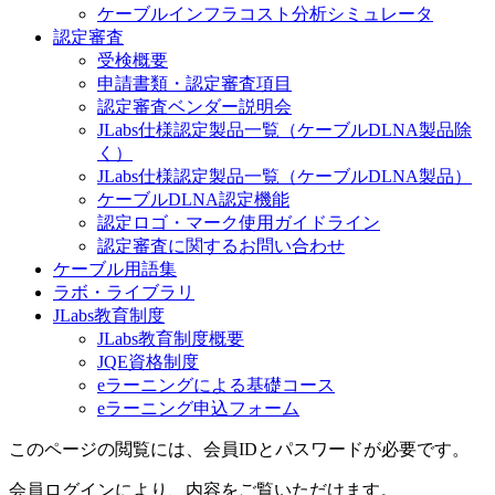
ケーブルインフラコスト分析シミュレータ
認定審査
受検概要
申請書類・認定審査項目
認定審査ベンダー説明会
JLabs仕様認定製品一覧（ケーブルDLNA製品除
く）
JLabs仕様認定製品一覧（ケーブルDLNA製品）
ケーブルDLNA認定機能
認定ロゴ・マーク使用ガイドライン
認定審査に関するお問い合わせ
ケーブル用語集
ラボ・ライブラリ
JLabs教育制度
JLabs教育制度概要
JQE資格制度
eラーニングによる基礎コース
eラーニング申込フォーム
このページの閲覧には、会員IDとパスワードが必要です。
会員ログインにより、内容をご覧いただけます。