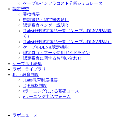
ケーブルインフラコスト分析シミュレータ
認定審査
受検概要
申請書類・認定審査項目
認定審査ベンダー説明会
JLabs仕様認定製品一覧（ケーブルDLNA製品除
く）
JLabs仕様認定製品一覧（ケーブルDLNA製品）
ケーブルDLNA認定機能
認定ロゴ・マーク使用ガイドライン
認定審査に関するお問い合わせ
ケーブル用語集
ラボ・ライブラリ
JLabs教育制度
JLabs教育制度概要
JQE資格制度
eラーニングによる基礎コース
eラーニング申込フォーム
ラボニュース