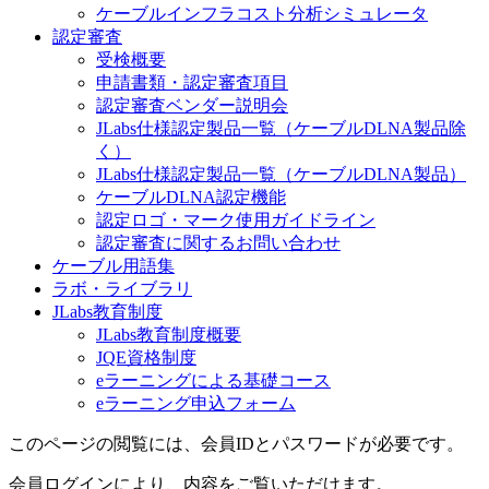
ケーブルインフラコスト分析シミュレータ
認定審査
受検概要
申請書類・認定審査項目
認定審査ベンダー説明会
JLabs仕様認定製品一覧（ケーブルDLNA製品除
く）
JLabs仕様認定製品一覧（ケーブルDLNA製品）
ケーブルDLNA認定機能
認定ロゴ・マーク使用ガイドライン
認定審査に関するお問い合わせ
ケーブル用語集
ラボ・ライブラリ
JLabs教育制度
JLabs教育制度概要
JQE資格制度
eラーニングによる基礎コース
eラーニング申込フォーム
このページの閲覧には、会員IDとパスワードが必要です。
会員ログインにより、内容をご覧いただけます。