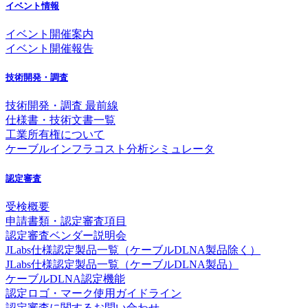
イベント情報
イベント開催案内
イベント開催報告
技術開発・調査
技術開発・調査 最前線
仕様書・技術文書一覧
工業所有権について
ケーブルインフラコスト分析シミュレータ
認定審査
受検概要
申請書類・認定審査項目
認定審査ベンダー説明会
JLabs仕様認定製品一覧（ケーブルDLNA製品除く）
JLabs仕様認定製品一覧（ケーブルDLNA製品）
ケーブルDLNA認定機能
認定ロゴ・マーク使用ガイドライン
認定審査に関するお問い合わせ