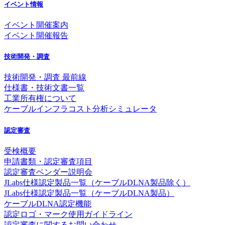
イベント情報
イベント開催案内
イベント開催報告
技術開発・調査
技術開発・調査 最前線
仕様書・技術文書一覧
工業所有権について
ケーブルインフラコスト分析シミュレータ
認定審査
受検概要
申請書類・認定審査項目
認定審査ベンダー説明会
JLabs仕様認定製品一覧（ケーブルDLNA製品除く）
JLabs仕様認定製品一覧（ケーブルDLNA製品）
ケーブルDLNA認定機能
認定ロゴ・マーク使用ガイドライン
認定審査に関するお問い合わせ