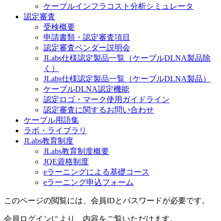
ケーブルインフラコスト分析シミュレータ
認定審査
受検概要
申請書類・認定審査項目
認定審査ベンダー説明会
JLabs仕様認定製品一覧（ケーブルDLNA製品除
く）
JLabs仕様認定製品一覧（ケーブルDLNA製品）
ケーブルDLNA認定機能
認定ロゴ・マーク使用ガイドライン
認定審査に関するお問い合わせ
ケーブル用語集
ラボ・ライブラリ
JLabs教育制度
JLabs教育制度概要
JQE資格制度
eラーニングによる基礎コース
eラーニング申込フォーム
このページの閲覧には、会員IDとパスワードが必要です。
会員ログインにより、内容をご覧いただけます。