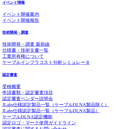
イベント情報
イベント開催案内
イベント開催報告
技術開発・調査
技術開発・調査 最前線
仕様書・技術文書一覧
工業所有権について
ケーブルインフラコスト分析シミュレータ
認定審査
受検概要
申請書類・認定審査項目
認定審査ベンダー説明会
JLabs仕様認定製品一覧（ケーブルDLNA製品除く）
JLabs仕様認定製品一覧（ケーブルDLNA製品）
ケーブルDLNA認定機能
認定ロゴ・マーク使用ガイドライン
認定審査に関するお問い合わせ