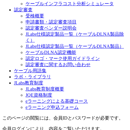
ケーブルインフラコスト分析シミュレータ
認定審査
受検概要
申請書類・認定審査項目
認定審査ベンダー説明会
JLabs仕様認定製品一覧（ケーブルDLNA製品除
く）
JLabs仕様認定製品一覧（ケーブルDLNA製品）
ケーブルDLNA認定機能
認定ロゴ・マーク使用ガイドライン
認定審査に関するお問い合わせ
ケーブル用語集
ラボ・ライブラリ
JLabs教育制度
JLabs教育制度概要
JQE資格制度
eラーニングによる基礎コース
eラーニング申込フォーム
このページの閲覧には、会員IDとパスワードが必要です。
会員ログインにより、内容をご覧いただけます。