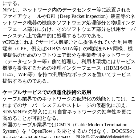
にする。
NFVは、ネットワーク内のデータセンター等に設置される
ファイアウォールやDPI（Deep Packet Inspection）装置等のネ
ットワーク機器の機能をソフトウェア処理部分と物理インタ
ーフェース部分に分け、そのソフトウェア部分を汎用サーバ
ーシステム上で集中的に処理するものである。
vCPEはこれまでサービス機能ごとに提供されていた利用者
端末（CPE、例えばSTBやeMTA等）の機能をNFV同様、機
能提供のためのソフトウェア部分を事業者側ネットワーク
（データセンター等）側で処理し、利用者環境にはサービス
機能を提供するための物理インターフェース（HDMIやRJ-
11/45、WiFi等）を持つ汎用的なボックスを置いてサービス
提供するものである。
ケーブルサービスでの仮想化技術の応用
ケーブル業界でのネットワークの仮想化の効能としては、こ
れまでのサーバーシステムやストレージの仮想化に加え、
SDNやNFVの導入により自営ネットワークの効率性を更に
高めることが可能となる。
米国のケーブル業界ではCMTS（Cable Modem Termination
System）を「OpenFlow」対応とするのではなく、DOCSISの
PacketCable MultiMedia（PCMM、回線品質の動的制御機能）