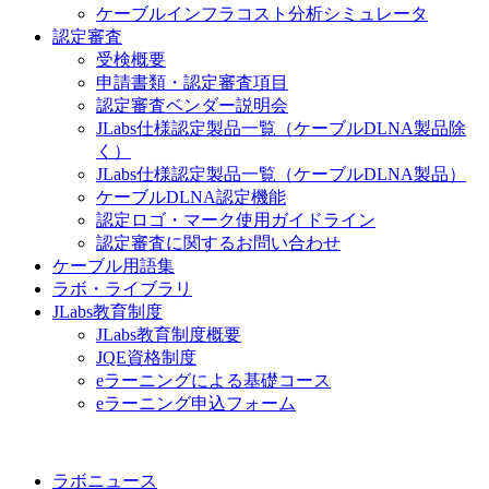
ケーブルインフラコスト分析シミュレータ
認定審査
受検概要
申請書類・認定審査項目
認定審査ベンダー説明会
JLabs仕様認定製品一覧（ケーブルDLNA製品除
く）
JLabs仕様認定製品一覧（ケーブルDLNA製品）
ケーブルDLNA認定機能
認定ロゴ・マーク使用ガイドライン
認定審査に関するお問い合わせ
ケーブル用語集
ラボ・ライブラリ
JLabs教育制度
JLabs教育制度概要
JQE資格制度
eラーニングによる基礎コース
eラーニング申込フォーム
ラボニュース