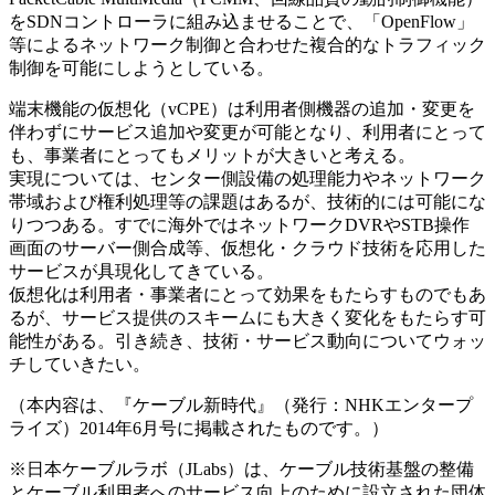
をSDNコントローラに組み込ませることで、「OpenFlow」
等によるネットワーク制御と合わせた複合的なトラフィック
制御を可能にしようとしている。
端末機能の仮想化（vCPE）は利用者側機器の追加・変更を
伴わずにサービス追加や変更が可能となり、利用者にとって
も、事業者にとってもメリットが大きいと考える。
実現については、センター側設備の処理能力やネットワーク
帯域および権利処理等の課題はあるが、技術的には可能にな
りつつある。すでに海外ではネットワークDVRやSTB操作
画面のサーバー側合成等、仮想化・クラウド技術を応用した
サービスが具現化してきている。
仮想化は利用者・事業者にとって効果をもたらすものでもあ
るが、サービス提供のスキームにも大きく変化をもたらす可
能性がある。引き続き、技術・サービス動向についてウォッ
チしていきたい。
（本内容は、『ケーブル新時代』（発行：NHKエンタープ
ライズ）2014年6月号に掲載されたものです。）
※日本ケーブルラボ（JLabs）は、ケーブル技術基盤の整備
とケーブル利用者へのサービス向上のために設立された団体