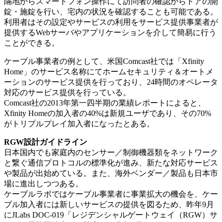
隔地からスマートフォン操作にて訪問者の確認からドアの開
錠・施錠を行い、宅内の状況を確認することも可能である。
利用者はその設定やサービスの利用をサービス提供事業者が
提供するWebサーバやアプリケーションを介して簡易に行う
ことができる。
ケーブル事業者の例として、米国Comcast社では「Xfinity
Home」のサービス名称にてホームセキュリティ＆オートメ
ーションのサービス提供を行っており、24時間のオペレータ
対応のサービス提供を行っている。
Comcast社の2013年第一四半期の業績レポートによると、
Xfinity Homeの加入者の40%は新規ユーザであり、その70%
がトリプルプレイ加入者になったとある。
RGW設計ガイドライン
日本国内でも家庭内のセンサー／制御機器類をネットワーク
と繋ぐ通信プロトコルの標準化が進み、新たな対応サービス
や製品が出始めている。また、海外ベンダー／製品も日本市
場に進出しつつある。
ケーブルラボではケーブル事業者に事業拡大の機会を、ケー
ブル加入者には新しいサービスの提供を図るため、昨年9月
にJLabs DOC-019「レジデンシャルゲートウェイ（RGW）サ