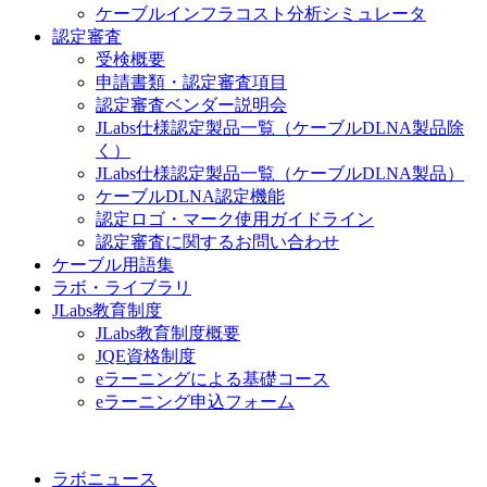
ケーブルインフラコスト分析シミュレータ
認定審査
受検概要
申請書類・認定審査項目
認定審査ベンダー説明会
JLabs仕様認定製品一覧（ケーブルDLNA製品除
く）
JLabs仕様認定製品一覧（ケーブルDLNA製品）
ケーブルDLNA認定機能
認定ロゴ・マーク使用ガイドライン
認定審査に関するお問い合わせ
ケーブル用語集
ラボ・ライブラリ
JLabs教育制度
JLabs教育制度概要
JQE資格制度
eラーニングによる基礎コース
eラーニング申込フォーム
ラボニュース