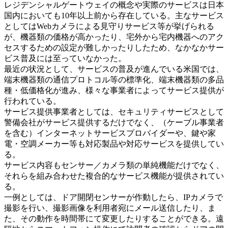
レジデンシャルゲートウェイの概念や実際のサービスは日本
国内においても10年以上前から存在している。主なサービス
としてはWebカメラによる見守りサービス等が挙げられる
が、機器類の価格が高かったり、宅外から宅内機器へのアク
セスするための設定が難しかったりしたため、なかなかサー
ビス普及には至っていなかった。
最近の状況として、サービスの普及が進んでいる米国では、
端末機器類の通信プロトコル等の標準化、端末機器類の多品
種・低価格化が進み、様々な事業者によってサービス提供が
行われている。
サービス提供事業者としては、セキュリティサービスとして
警備会社がサービス提供するだけでなく、（ケーブル事業者
を含む）インターネットサービスプロバイダーや、鍵や家
電・空調メーカー等も対応製品や対応サービスを提供してい
る。
サービス内容もセンサー／カメラ類の単純機能だけでなく、
それらを組み合わせた複合的なサービス機能が提供されてい
る。
一例としては、ドア開閉センサーが作動したら、IPカメラで
撮影を行い、撮影画像を利用者宛にメール送信したり、ま
た、その動作を時間帯にて変更したりすることができる。遠