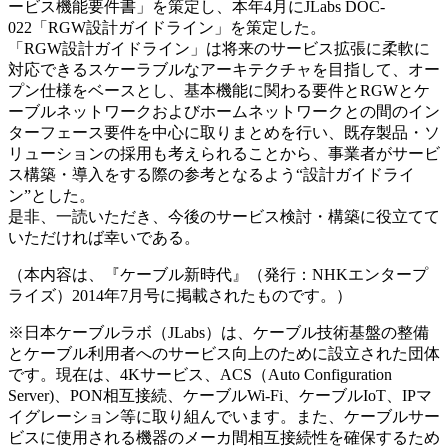
ービス機能要件書」を策定し、本年4月にJLabs DOC-
022「RGW設計ガイドライン」を策定した。
「RGW設計ガイドライン」は将来のサービス拡張に柔軟に
対応できるスケーラブルなアーキテクチャを目指して、オー
プン仕様をベースとし、基本機能に関わる要件とRGWとケ
ーブルネットワークおよびホームネットワークとの間のイン
ターフェース要件を中心に取りまとめを行い、既存製品・ソ
リューションの採用も考えられることから、事業者がサービ
ス構築・導入をする際の参考となるよう“設計ガイドライ
ン”とした。
是非、一読いただき、今後のサービス検討・構築に役立てて
いただければ幸いである。
（本内容は、『ケーブル新時代』（発行：NHKエンタープ
ライズ）2014年7月号に掲載されたものです。）
※日本ケーブルラボ（JLabs）は、ケーブル技術基盤の整備
とケーブル利用者へのサービス向上のために設立された団体
です。現在は、4Kサービス、ACS（Auto Configuration
Server)、PON相互接続、ケーブルWi-Fi、ケーブルIoT、IPマ
イグレーション等に取り組んでいます。また、ケーブルサー
ビスに使用される機器のメーカ間相互接続性を確保するため