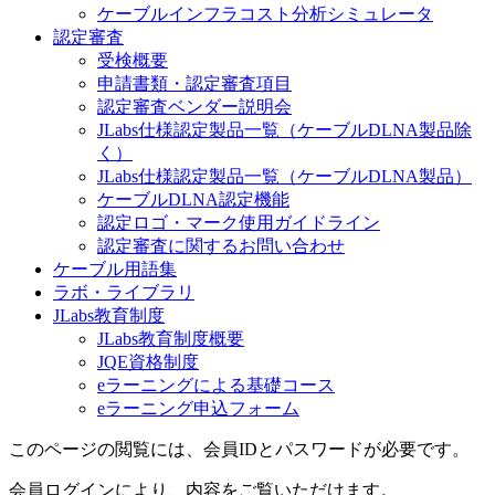
ケーブルインフラコスト分析シミュレータ
認定審査
受検概要
申請書類・認定審査項目
認定審査ベンダー説明会
JLabs仕様認定製品一覧（ケーブルDLNA製品除
く）
JLabs仕様認定製品一覧（ケーブルDLNA製品）
ケーブルDLNA認定機能
認定ロゴ・マーク使用ガイドライン
認定審査に関するお問い合わせ
ケーブル用語集
ラボ・ライブラリ
JLabs教育制度
JLabs教育制度概要
JQE資格制度
eラーニングによる基礎コース
eラーニング申込フォーム
このページの閲覧には、会員IDとパスワードが必要です。
会員ログインにより、内容をご覧いただけます。