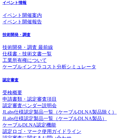
イベント情報
イベント開催案内
イベント開催報告
技術開発・調査
技術開発・調査 最前線
仕様書・技術文書一覧
工業所有権について
ケーブルインフラコスト分析シミュレータ
認定審査
受検概要
申請書類・認定審査項目
認定審査ベンダー説明会
JLabs仕様認定製品一覧（ケーブルDLNA製品除く）
JLabs仕様認定製品一覧（ケーブルDLNA製品）
ケーブルDLNA認定機能
認定ロゴ・マーク使用ガイドライン
認定審査に関するお問い合わせ