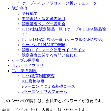
ケーブルインフラコスト分析シミュレータ
認定審査
受検概要
申請書類・認定審査項目
認定審査ベンダー説明会
JLabs仕様認定製品一覧（ケーブルDLNA製品除
く）
JLabs仕様認定製品一覧（ケーブルDLNA製品）
ケーブルDLNA認定機能
認定ロゴ・マーク使用ガイドライン
認定審査に関するお問い合わせ
ケーブル用語集
ラボ・ライブラリ
JLabs教育制度
JLabs教育制度概要
JQE資格制度
eラーニングによる基礎コース
eラーニング申込フォーム
このページの閲覧には、会員IDとパスワードが必要です。
会員ログインにより、内容をご覧いただけます。