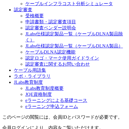
ケーブルインフラコスト分析シミュレータ
認定審査
受検概要
申請書類・認定審査項目
認定審査ベンダー説明会
JLabs仕様認定製品一覧（ケーブルDLNA製品除
く）
JLabs仕様認定製品一覧（ケーブルDLNA製品）
ケーブルDLNA認定機能
認定ロゴ・マーク使用ガイドライン
認定審査に関するお問い合わせ
ケーブル用語集
ラボ・ライブラリ
JLabs教育制度
JLabs教育制度概要
JQE資格制度
eラーニングによる基礎コース
eラーニング申込フォーム
このページの閲覧には、会員IDとパスワードが必要です。
会員ログインにより、内容をご覧いただけます。