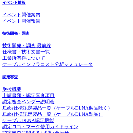
イベント情報
イベント開催案内
イベント開催報告
技術開発・調査
技術開発・調査 最前線
仕様書・技術文書一覧
工業所有権について
ケーブルインフラコスト分析シミュレータ
認定審査
受検概要
申請書類・認定審査項目
認定審査ベンダー説明会
JLabs仕様認定製品一覧（ケーブルDLNA製品除く）
JLabs仕様認定製品一覧（ケーブルDLNA製品）
ケーブルDLNA認定機能
認定ロゴ・マーク使用ガイドライン
認定審査に関するお問い合わせ