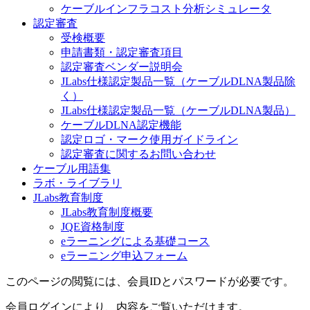
ケーブルインフラコスト分析シミュレータ
認定審査
受検概要
申請書類・認定審査項目
認定審査ベンダー説明会
JLabs仕様認定製品一覧（ケーブルDLNA製品除
く）
JLabs仕様認定製品一覧（ケーブルDLNA製品）
ケーブルDLNA認定機能
認定ロゴ・マーク使用ガイドライン
認定審査に関するお問い合わせ
ケーブル用語集
ラボ・ライブラリ
JLabs教育制度
JLabs教育制度概要
JQE資格制度
eラーニングによる基礎コース
eラーニング申込フォーム
このページの閲覧には、会員IDとパスワードが必要です。
会員ログインにより、内容をご覧いただけます。