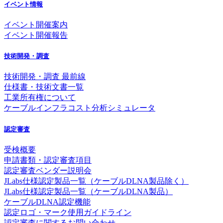
イベント情報
イベント開催案内
イベント開催報告
技術開発・調査
技術開発・調査 最前線
仕様書・技術文書一覧
工業所有権について
ケーブルインフラコスト分析シミュレータ
認定審査
受検概要
申請書類・認定審査項目
認定審査ベンダー説明会
JLabs仕様認定製品一覧（ケーブルDLNA製品除く）
JLabs仕様認定製品一覧（ケーブルDLNA製品）
ケーブルDLNA認定機能
認定ロゴ・マーク使用ガイドライン
認定審査に関するお問い合わせ