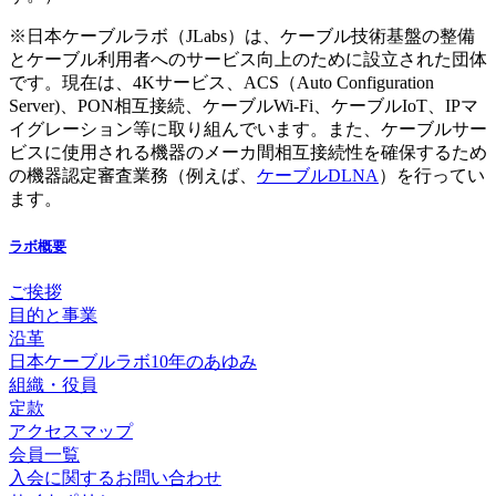
※日本ケーブルラボ（JLabs）は、ケーブル技術基盤の整備
とケーブル利用者へのサービス向上のために設立された団体
です。現在は、4Kサービス、ACS（Auto Configuration
Server)、PON相互接続、ケーブルWi-Fi、ケーブルIoT、IPマ
イグレーション等に取り組んでいます。また、ケーブルサー
ビスに使用される機器のメーカ間相互接続性を確保するため
の機器認定審査業務（例えば、
ケーブルDLNA
）を行ってい
ます。
ラボ概要
ご挨拶
目的と事業
沿革
日本ケーブルラボ10年のあゆみ
組織・役員
定款
アクセスマップ
会員一覧
入会に関するお問い合わせ