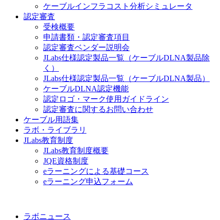
ケーブルインフラコスト分析シミュレータ
認定審査
受検概要
申請書類・認定審査項目
認定審査ベンダー説明会
JLabs仕様認定製品一覧（ケーブルDLNA製品除
く）
JLabs仕様認定製品一覧（ケーブルDLNA製品）
ケーブルDLNA認定機能
認定ロゴ・マーク使用ガイドライン
認定審査に関するお問い合わせ
ケーブル用語集
ラボ・ライブラリ
JLabs教育制度
JLabs教育制度概要
JQE資格制度
eラーニングによる基礎コース
eラーニング申込フォーム
ラボニュース