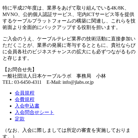
特に平成27年度は、業界をあげて取り組んでいる4K/8K、
MVNO、公的個人認証サービス、宅内ICTサービス等を提供
するケーブルプラットフォームの構築に関連し、これらを技
術面より全面的にバックアップする役割を担います。
ご入会のうえ、ケーブルテレビ業界の技術活動に直接参加い
ただくことが、業界の発展に寄与するとともに、貴社ならび
に会員各社のビジネスチャンスの拡大にも必ずつながるもの
と存じます。
【お問合せ先】
一般社団法人日本ケーブルラボ 事務局 小林
TEL: 03-6450-4311 E-Mail: info@jlabs.or.jp
会員規程
会費規程
入会申込書
入会問合せシート
定款
（なお、入会に際しましては所定の審査を実施しておりま
す。）