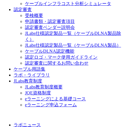
ケーブルインフラコスト分析シミュレータ
認定審査
受検概要
申請書類・認定審査項目
認定審査ベンダー説明会
JLabs仕様認定製品一覧（ケーブルDLNA製品除
く）
JLabs仕様認定製品一覧（ケーブルDLNA製品）
ケーブルDLNA認定機能
認定ロゴ・マーク使用ガイドライン
認定審査に関するお問い合わせ
ケーブル用語集
ラボ・ライブラリ
JLabs教育制度
JLabs教育制度概要
JQE資格制度
eラーニングによる基礎コース
eラーニング申込フォーム
ラボニュース