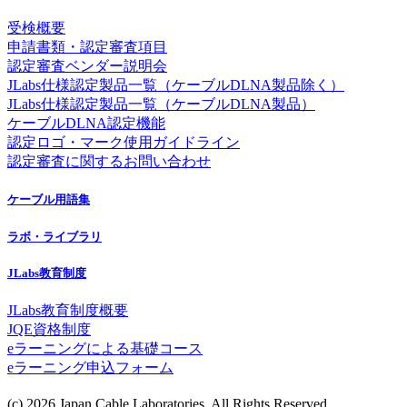
受検概要
申請書類・認定審査項目
認定審査ベンダー説明会
JLabs仕様認定製品一覧（ケーブルDLNA製品除く）
JLabs仕様認定製品一覧（ケーブルDLNA製品）
ケーブルDLNA認定機能
認定ロゴ・マーク使用ガイドライン
認定審査に関するお問い合わせ
ケーブル用語集
ラボ・ライブラリ
JLabs教育制度
JLabs教育制度概要
JQE資格制度
eラーニングによる基礎コース
eラーニング申込フォーム
(c) 2026 Japan Cable Laboratories. All Rights Reserved.