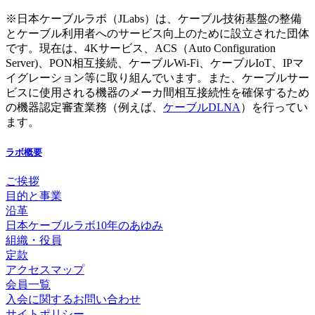
※日本ケーブルラボ（JLabs）は、ケーブル技術基盤の整備
とケーブル利用者へのサービス向上のために設立された団体
です。現在は、4Kサービス、ACS（Auto Configuration
Server)、PON相互接続、ケーブルWi-Fi、ケーブルIoT、IPマ
イグレーション等に取り組んでいます。また、ケーブルサー
ビスに使用される機器のメーカ間相互接続性を確保するため
の機器認定審査業務（例えば、
ケーブルDLNA
）を行ってい
ます。
ラボ概要
ご挨拶
目的と事業
沿革
日本ケーブルラボ10年のあゆみ
組織・役員
定款
アクセスマップ
会員一覧
入会に関するお問い合わせ
サイトポリシー