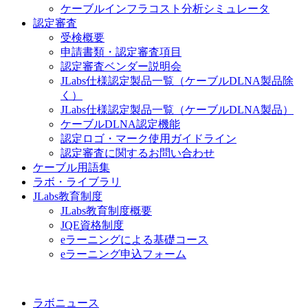
ケーブルインフラコスト分析シミュレータ
認定審査
受検概要
申請書類・認定審査項目
認定審査ベンダー説明会
JLabs仕様認定製品一覧（ケーブルDLNA製品除
く）
JLabs仕様認定製品一覧（ケーブルDLNA製品）
ケーブルDLNA認定機能
認定ロゴ・マーク使用ガイドライン
認定審査に関するお問い合わせ
ケーブル用語集
ラボ・ライブラリ
JLabs教育制度
JLabs教育制度概要
JQE資格制度
eラーニングによる基礎コース
eラーニング申込フォーム
ラボニュース