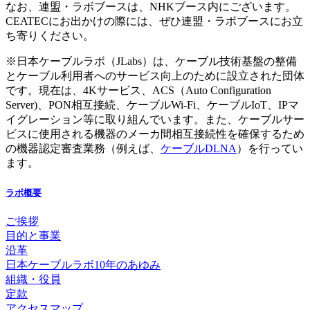
なお、連盟・ラボブースは、NHKブース内にございます。
CEATECにお出かけの際には、ぜひ連盟・ラボブースにお立
ち寄りください。
※日本ケーブルラボ（JLabs）は、ケーブル技術基盤の整備
とケーブル利用者へのサービス向上のために設立された団体
です。現在は、4Kサービス、ACS（Auto Configuration
Server)、PON相互接続、ケーブルWi-Fi、ケーブルIoT、IPマ
イグレーション等に取り組んでいます。また、ケーブルサー
ビスに使用される機器のメーカ間相互接続性を確保するため
の機器認定審査業務（例えば、
ケーブルDLNA
）を行ってい
ます。
ラボ概要
ご挨拶
目的と事業
沿革
日本ケーブルラボ10年のあゆみ
組織・役員
定款
アクセスマップ