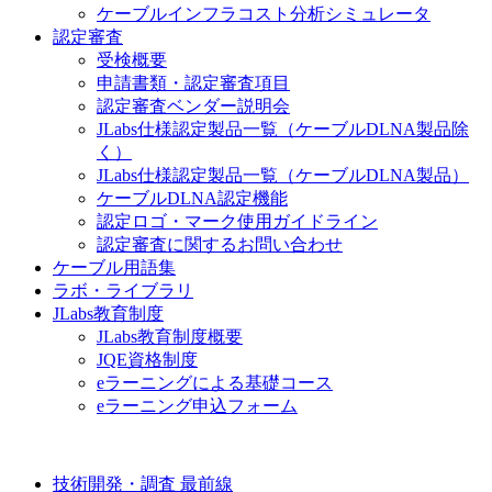
ケーブルインフラコスト分析シミュレータ
認定審査
受検概要
申請書類・認定審査項目
認定審査ベンダー説明会
JLabs仕様認定製品一覧（ケーブルDLNA製品除
く）
JLabs仕様認定製品一覧（ケーブルDLNA製品）
ケーブルDLNA認定機能
認定ロゴ・マーク使用ガイドライン
認定審査に関するお問い合わせ
ケーブル用語集
ラボ・ライブラリ
JLabs教育制度
JLabs教育制度概要
JQE資格制度
eラーニングによる基礎コース
eラーニング申込フォーム
技術開発・調査 最前線