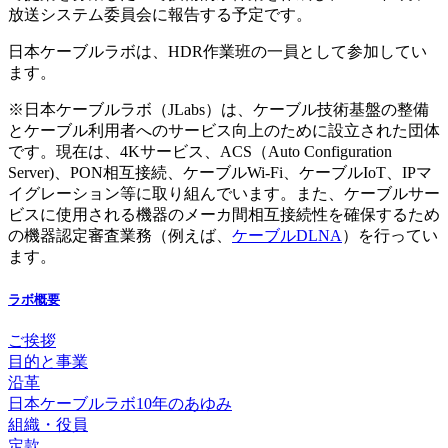
放送システム委員会に報告する予定です。
日本ケーブルラボは、HDR作業班の一員として参加してい
ます。
※日本ケーブルラボ（JLabs）は、ケーブル技術基盤の整備
とケーブル利用者へのサービス向上のために設立された団体
です。現在は、4Kサービス、ACS（Auto Configuration
Server)、PON相互接続、ケーブルWi-Fi、ケーブルIoT、IPマ
イグレーション等に取り組んでいます。また、ケーブルサー
ビスに使用される機器のメーカ間相互接続性を確保するため
の機器認定審査業務（例えば、
ケーブルDLNA
）を行ってい
ます。
ラボ概要
ご挨拶
目的と事業
沿革
日本ケーブルラボ10年のあゆみ
組織・役員
定款