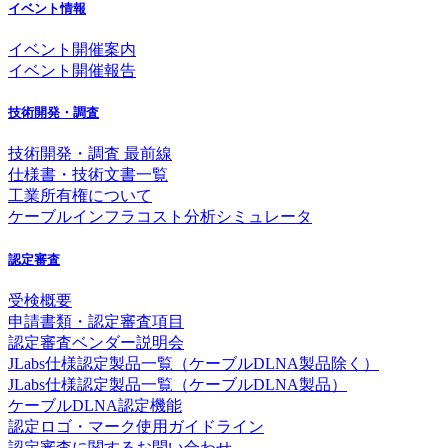
イベント情報
イベント開催案内
イベント開催報告
技術開発・調査
技術開発・調査 最前線
仕様書・技術文書一覧
工業所有権について
ケーブルインフラコスト分析シミュレータ
認定審査
受検概要
申請書類・認定審査項目
認定審査ベンダー説明会
JLabs仕様認定製品一覧（ケーブルDLNA製品除く）
JLabs仕様認定製品一覧（ケーブルDLNA製品）
ケーブルDLNA認定機能
認定ロゴ・マーク使用ガイドライン
認定審査に関するお問い合わせ