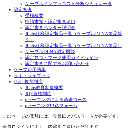
ケーブルインフラコスト分析シミュレータ
認定審査
受検概要
申請書類・認定審査項目
認定審査ベンダー説明会
JLabs仕様認定製品一覧（ケーブルDLNA製品除
く）
JLabs仕様認定製品一覧（ケーブルDLNA製品）
ケーブルDLNA認定機能
認定ロゴ・マーク使用ガイドライン
認定審査に関するお問い合わせ
ケーブル用語集
ラボ・ライブラリ
JLabs教育制度
JLabs教育制度概要
JQE資格制度
eラーニングによる基礎コース
eラーニング申込フォーム
このページの閲覧には、会員IDとパスワードが必要です。
会員ログインにより、内容をご覧いただけます。