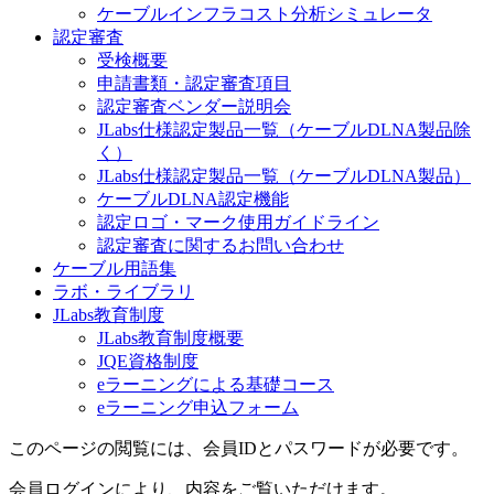
ケーブルインフラコスト分析シミュレータ
認定審査
受検概要
申請書類・認定審査項目
認定審査ベンダー説明会
JLabs仕様認定製品一覧（ケーブルDLNA製品除
く）
JLabs仕様認定製品一覧（ケーブルDLNA製品）
ケーブルDLNA認定機能
認定ロゴ・マーク使用ガイドライン
認定審査に関するお問い合わせ
ケーブル用語集
ラボ・ライブラリ
JLabs教育制度
JLabs教育制度概要
JQE資格制度
eラーニングによる基礎コース
eラーニング申込フォーム
このページの閲覧には、会員IDとパスワードが必要です。
会員ログインにより、内容をご覧いただけます。