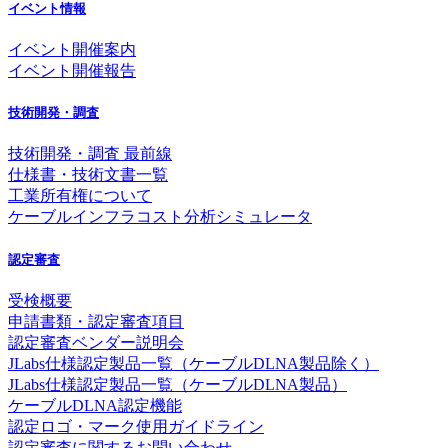
イベント情報
イベント開催案内
イベント開催報告
技術開発・調査
技術開発・調査 最前線
仕様書・技術文書一覧
工業所有権について
ケーブルインフラコスト分析シミュレータ
認定審査
受検概要
申請書類・認定審査項目
認定審査ベンダー説明会
JLabs仕様認定製品一覧（ケーブルDLNA製品除く）
JLabs仕様認定製品一覧（ケーブルDLNA製品）
ケーブルDLNA認定機能
認定ロゴ・マーク使用ガイドライン
認定審査に関するお問い合わせ