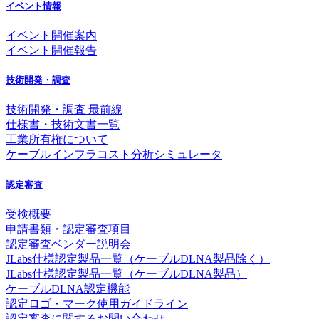
イベント情報
イベント開催案内
イベント開催報告
技術開発・調査
技術開発・調査 最前線
仕様書・技術文書一覧
工業所有権について
ケーブルインフラコスト分析シミュレータ
認定審査
受検概要
申請書類・認定審査項目
認定審査ベンダー説明会
JLabs仕様認定製品一覧（ケーブルDLNA製品除く）
JLabs仕様認定製品一覧（ケーブルDLNA製品）
ケーブルDLNA認定機能
認定ロゴ・マーク使用ガイドライン
認定審査に関するお問い合わせ