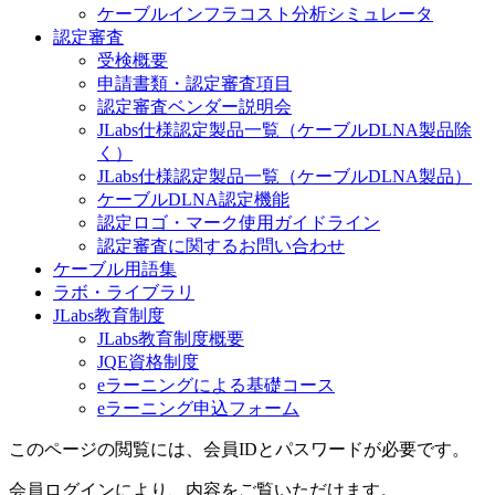
ケーブルインフラコスト分析シミュレータ
認定審査
受検概要
申請書類・認定審査項目
認定審査ベンダー説明会
JLabs仕様認定製品一覧（ケーブルDLNA製品除
く）
JLabs仕様認定製品一覧（ケーブルDLNA製品）
ケーブルDLNA認定機能
認定ロゴ・マーク使用ガイドライン
認定審査に関するお問い合わせ
ケーブル用語集
ラボ・ライブラリ
JLabs教育制度
JLabs教育制度概要
JQE資格制度
eラーニングによる基礎コース
eラーニング申込フォーム
このページの閲覧には、会員IDとパスワードが必要です。
会員ログインにより、内容をご覧いただけます。