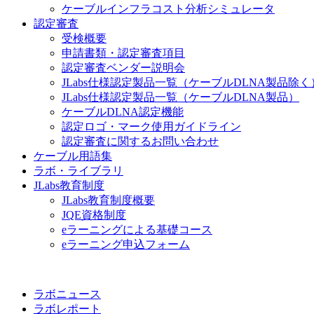
ケーブルインフラコスト分析シミュレータ
認定審査
受検概要
申請書類・認定審査項目
認定審査ベンダー説明会
JLabs仕様認定製品一覧（ケーブルDLNA製品除く
JLabs仕様認定製品一覧（ケーブルDLNA製品）
ケーブルDLNA認定機能
認定ロゴ・マーク使用ガイドライン
認定審査に関するお問い合わせ
ケーブル用語集
ラボ・ライブラリ
JLabs教育制度
JLabs教育制度概要
JQE資格制度
eラーニングによる基礎コース
eラーニング申込フォーム
ラボニュース
ラボレポート