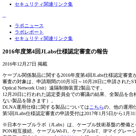
セキュリティ関連リンク集
ラボニュース
ラボレポート
セキュリティ関連リンク集
2016年度第4回JLabs仕様認定審査の報告
2016年12月27日 掲載
ケーブル関係製品に関する2016年度第4回JLabs仕様認定審
審査の対象は、申請期間の10月3日～10月28日に申請されたSTB（Se
Optical Network Unit）遠隔制御装置2製品です。
12月20日に行われた認定委員会での審議の結果、全製品を
ない製品を除きます）。
DLNA運用仕様に関する製品については
こちら
の、他の運用
第5回JLabs仕様認定審査の申請受付は2017年1月5日から1月
※日本ケーブルラボ（JLabs）は、ケーブル技術基盤の整備とケーブル
PON相互接続、ケーブルWi-Fi、ケーブルIoT、IPマ