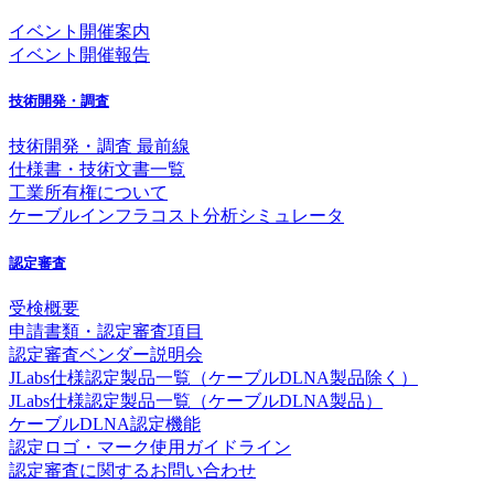
イベント開催案内
イベント開催報告
技術開発・調査
技術開発・調査 最前線
仕様書・技術文書一覧
工業所有権について
ケーブルインフラコスト分析シミュレータ
認定審査
受検概要
申請書類・認定審査項目
認定審査ベンダー説明会
JLabs仕様認定製品一覧（ケーブルDLNA製品除く）
JLabs仕様認定製品一覧（ケーブルDLNA製品）
ケーブルDLNA認定機能
認定ロゴ・マーク使用ガイドライン
認定審査に関するお問い合わせ