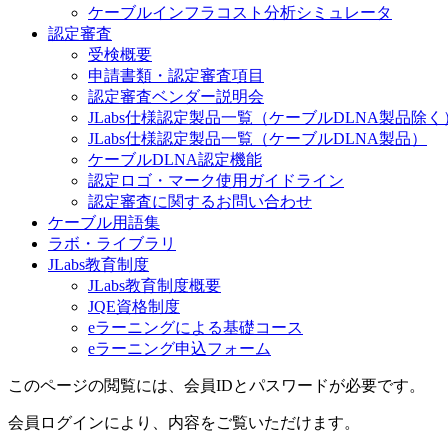
ケーブルインフラコスト分析シミュレータ
認定審査
受検概要
申請書類・認定審査項目
認定審査ベンダー説明会
JLabs仕様認定製品一覧（ケーブルDLNA製品除く
JLabs仕様認定製品一覧（ケーブルDLNA製品）
ケーブルDLNA認定機能
認定ロゴ・マーク使用ガイドライン
認定審査に関するお問い合わせ
ケーブル用語集
ラボ・ライブラリ
JLabs教育制度
JLabs教育制度概要
JQE資格制度
eラーニングによる基礎コース
eラーニング申込フォーム
このページの閲覧には、会員IDとパスワードが必要です。
会員ログインにより、内容をご覧いただけます。