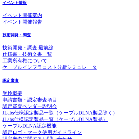
イベント情報
イベント開催案内
イベント開催報告
技術開発・調査
技術開発・調査 最前線
仕様書・技術文書一覧
工業所有権について
ケーブルインフラコスト分析シミュレータ
認定審査
受検概要
申請書類・認定審査項目
認定審査ベンダー説明会
JLabs仕様認定製品一覧（ケーブルDLNA製品除く）
JLabs仕様認定製品一覧（ケーブルDLNA製品）
ケーブルDLNA認定機能
認定ロゴ・マーク使用ガイドライン
認定審査に関するお問い合わせ