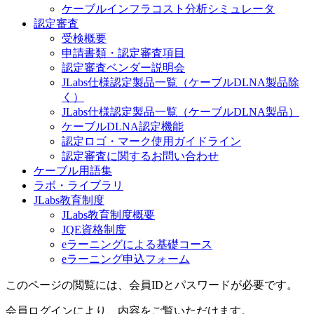
ケーブルインフラコスト分析シミュレータ
認定審査
受検概要
申請書類・認定審査項目
認定審査ベンダー説明会
JLabs仕様認定製品一覧（ケーブルDLNA製品除
く）
JLabs仕様認定製品一覧（ケーブルDLNA製品）
ケーブルDLNA認定機能
認定ロゴ・マーク使用ガイドライン
認定審査に関するお問い合わせ
ケーブル用語集
ラボ・ライブラリ
JLabs教育制度
JLabs教育制度概要
JQE資格制度
eラーニングによる基礎コース
eラーニング申込フォーム
このページの閲覧には、会員IDとパスワードが必要です。
会員ログインにより、内容をご覧いただけます。