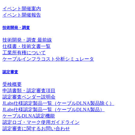
イベント開催案内
イベント開催報告
技術開発・調査
技術開発・調査 最前線
仕様書・技術文書一覧
工業所有権について
ケーブルインフラコスト分析シミュレータ
認定審査
受検概要
申請書類・認定審査項目
認定審査ベンダー説明会
JLabs仕様認定製品一覧（ケーブルDLNA製品除く）
JLabs仕様認定製品一覧（ケーブルDLNA製品）
ケーブルDLNA認定機能
認定ロゴ・マーク使用ガイドライン
認定審査に関するお問い合わせ