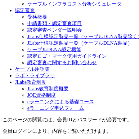
ケーブルインフラコスト分析シミュレータ
認定審査
受検概要
申請書類・認定審査項目
認定審査ベンダー説明会
JLabs仕様認定製品一覧（ケーブルDLNA製品除く
JLabs仕様認定製品一覧（ケーブルDLNA製品）
ケーブルDLNA認定機能
認定ロゴ・マーク使用ガイドライン
認定審査に関するお問い合わせ
ケーブル用語集
ラボ・ライブラリ
JLabs教育制度
JLabs教育制度概要
JQE資格制度
eラーニングによる基礎コース
eラーニング申込フォーム
このページの閲覧には、会員IDとパスワードが必要です。
会員ログインにより、内容をご覧いただけます。