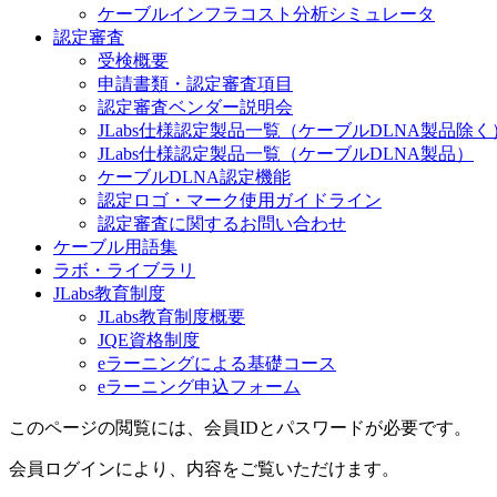
ケーブルインフラコスト分析シミュレータ
認定審査
受検概要
申請書類・認定審査項目
認定審査ベンダー説明会
JLabs仕様認定製品一覧（ケーブルDLNA製品除く
JLabs仕様認定製品一覧（ケーブルDLNA製品）
ケーブルDLNA認定機能
認定ロゴ・マーク使用ガイドライン
認定審査に関するお問い合わせ
ケーブル用語集
ラボ・ライブラリ
JLabs教育制度
JLabs教育制度概要
JQE資格制度
eラーニングによる基礎コース
eラーニング申込フォーム
このページの閲覧には、会員IDとパスワードが必要です。
会員ログインにより、内容をご覧いただけます。