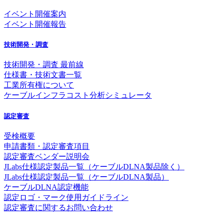
イベント開催案内
イベント開催報告
技術開発・調査
技術開発・調査 最前線
仕様書・技術文書一覧
工業所有権について
ケーブルインフラコスト分析シミュレータ
認定審査
受検概要
申請書類・認定審査項目
認定審査ベンダー説明会
JLabs仕様認定製品一覧（ケーブルDLNA製品除く）
JLabs仕様認定製品一覧（ケーブルDLNA製品）
ケーブルDLNA認定機能
認定ロゴ・マーク使用ガイドライン
認定審査に関するお問い合わせ