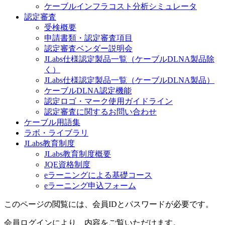
ケーブルインフラコスト分析シミュレータ
認定審査
受検概要
申請書類・認定審査項目
認定審査ベンダー説明会
JLabs仕様認定製品一覧（ケーブルDLNA製品除
く）
JLabs仕様認定製品一覧（ケーブルDLNA製品）
ケーブルDLNA認定機能
認定ロゴ・マーク使用ガイドライン
認定審査に関するお問い合わせ
ケーブル用語集
ラボ・ライブラリ
JLabs教育制度
JLabs教育制度概要
JQE資格制度
eラーニングによる基礎コース
eラーニング申込フォーム
このページの閲覧には、会員IDとパスワードが必要です。
会員ログインにより、内容をご覧いただけます。