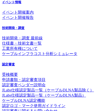
イベント情報
イベント開催案内
イベント開催報告
技術開発・調査
技術開発・調査 最前線
仕様書・技術文書一覧
工業所有権について
ケーブルインフラコスト分析シミュレータ
認定審査
受検概要
申請書類・認定審査項目
認定審査ベンダー説明会
JLabs仕様認定製品一覧（ケーブルDLNA製品除く）
JLabs仕様認定製品一覧（ケーブルDLNA製品）
ケーブルDLNA認定機能
認定ロゴ・マーク使用ガイドライン
認定審査に関するお問い合わせ