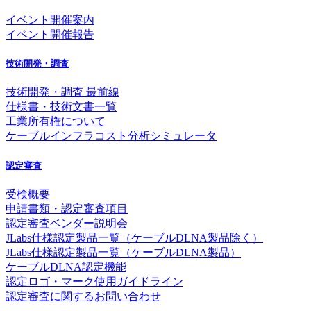
イベント開催案内
イベント開催報告
技術開発・調査
技術開発・調査 最前線
仕様書・技術文書一覧
工業所有権について
ケーブルインフラコスト分析シミュレータ
認定審査
受検概要
申請書類・認定審査項目
認定審査ベンダー説明会
JLabs仕様認定製品一覧（ケーブルDLNA製品除く）
JLabs仕様認定製品一覧（ケーブルDLNA製品）
ケーブルDLNA認定機能
認定ロゴ・マーク使用ガイドライン
認定審査に関するお問い合わせ