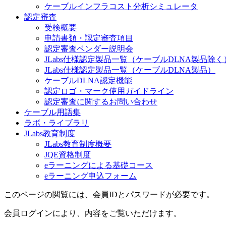
ケーブルインフラコスト分析シミュレータ
認定審査
受検概要
申請書類・認定審査項目
認定審査ベンダー説明会
JLabs仕様認定製品一覧（ケーブルDLNA製品除く
JLabs仕様認定製品一覧（ケーブルDLNA製品）
ケーブルDLNA認定機能
認定ロゴ・マーク使用ガイドライン
認定審査に関するお問い合わせ
ケーブル用語集
ラボ・ライブラリ
JLabs教育制度
JLabs教育制度概要
JQE資格制度
eラーニングによる基礎コース
eラーニング申込フォーム
このページの閲覧には、会員IDとパスワードが必要です。
会員ログインにより、内容をご覧いただけます。