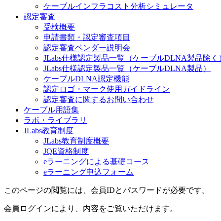
ケーブルインフラコスト分析シミュレータ
認定審査
受検概要
申請書類・認定審査項目
認定審査ベンダー説明会
JLabs仕様認定製品一覧（ケーブルDLNA製品除く
JLabs仕様認定製品一覧（ケーブルDLNA製品）
ケーブルDLNA認定機能
認定ロゴ・マーク使用ガイドライン
認定審査に関するお問い合わせ
ケーブル用語集
ラボ・ライブラリ
JLabs教育制度
JLabs教育制度概要
JQE資格制度
eラーニングによる基礎コース
eラーニング申込フォーム
このページの閲覧には、会員IDとパスワードが必要です。
会員ログインにより、内容をご覧いただけます。