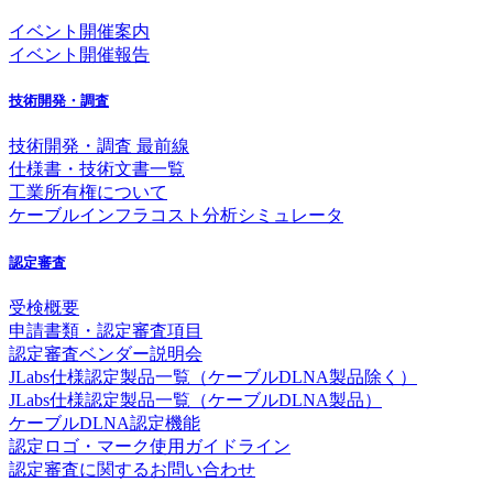
イベント開催案内
イベント開催報告
技術開発・調査
技術開発・調査 最前線
仕様書・技術文書一覧
工業所有権について
ケーブルインフラコスト分析シミュレータ
認定審査
受検概要
申請書類・認定審査項目
認定審査ベンダー説明会
JLabs仕様認定製品一覧（ケーブルDLNA製品除く）
JLabs仕様認定製品一覧（ケーブルDLNA製品）
ケーブルDLNA認定機能
認定ロゴ・マーク使用ガイドライン
認定審査に関するお問い合わせ