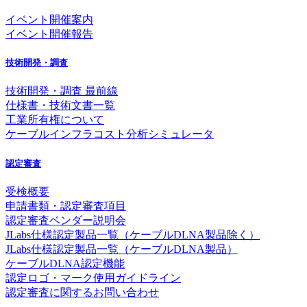
イベント開催案内
イベント開催報告
技術開発・調査
技術開発・調査 最前線
仕様書・技術文書一覧
工業所有権について
ケーブルインフラコスト分析シミュレータ
認定審査
受検概要
申請書類・認定審査項目
認定審査ベンダー説明会
JLabs仕様認定製品一覧（ケーブルDLNA製品除く）
JLabs仕様認定製品一覧（ケーブルDLNA製品）
ケーブルDLNA認定機能
認定ロゴ・マーク使用ガイドライン
認定審査に関するお問い合わせ