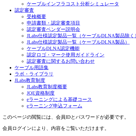
ケーブルインフラコスト分析シミュレータ
認定審査
受検概要
申請書類・認定審査項目
認定審査ベンダー説明会
JLabs仕様認定製品一覧（ケーブルDLNA製品除く
JLabs仕様認定製品一覧（ケーブルDLNA製品）
ケーブルDLNA認定機能
認定ロゴ・マーク使用ガイドライン
認定審査に関するお問い合わせ
ケーブル用語集
ラボ・ライブラリ
JLabs教育制度
JLabs教育制度概要
JQE資格制度
eラーニングによる基礎コース
eラーニング申込フォーム
このページの閲覧には、会員IDとパスワードが必要です。
会員ログインにより、内容をご覧いただけます。