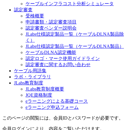
ケーブルインフラコスト分析シミュレータ
認定審査
受検概要
申請書類・認定審査項目
認定審査ベンダー説明会
JLabs仕様認定製品一覧（ケーブルDLNA製品除
く）
JLabs仕様認定製品一覧（ケーブルDLNA製品）
ケーブルDLNA認定機能
認定ロゴ・マーク使用ガイドライン
認定審査に関するお問い合わせ
ケーブル用語集
ラボ・ライブラリ
JLabs教育制度
JLabs教育制度概要
JQE資格制度
eラーニングによる基礎コース
eラーニング申込フォーム
このページの閲覧には、会員IDとパスワードが必要です。
会員ログインにより、内容をご覧いただけます。