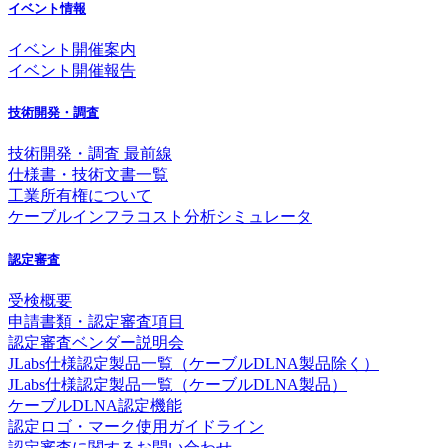
イベント情報
イベント開催案内
イベント開催報告
技術開発・調査
技術開発・調査 最前線
仕様書・技術文書一覧
工業所有権について
ケーブルインフラコスト分析シミュレータ
認定審査
受検概要
申請書類・認定審査項目
認定審査ベンダー説明会
JLabs仕様認定製品一覧（ケーブルDLNA製品除く）
JLabs仕様認定製品一覧（ケーブルDLNA製品）
ケーブルDLNA認定機能
認定ロゴ・マーク使用ガイドライン
認定審査に関するお問い合わせ