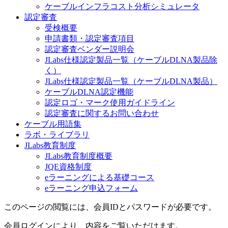
ケーブルインフラコスト分析シミュレータ
認定審査
受検概要
申請書類・認定審査項目
認定審査ベンダー説明会
JLabs仕様認定製品一覧（ケーブルDLNA製品除
く）
JLabs仕様認定製品一覧（ケーブルDLNA製品）
ケーブルDLNA認定機能
認定ロゴ・マーク使用ガイドライン
認定審査に関するお問い合わせ
ケーブル用語集
ラボ・ライブラリ
JLabs教育制度
JLabs教育制度概要
JQE資格制度
eラーニングによる基礎コース
eラーニング申込フォーム
このページの閲覧には、会員IDとパスワードが必要です。
会員ログインにより、内容をご覧いただけます。