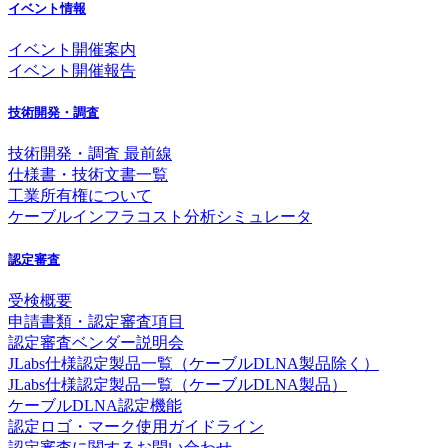
イベント情報
イベント開催案内
イベント開催報告
技術開発・調査
技術開発・調査 最前線
仕様書・技術文書一覧
工業所有権について
ケーブルインフラコスト分析シミュレータ
認定審査
受検概要
申請書類・認定審査項目
認定審査ベンダー説明会
JLabs仕様認定製品一覧（ケーブルDLNA製品除く）
JLabs仕様認定製品一覧（ケーブルDLNA製品）
ケーブルDLNA認定機能
認定ロゴ・マーク使用ガイドライン
認定審査に関するお問い合わせ