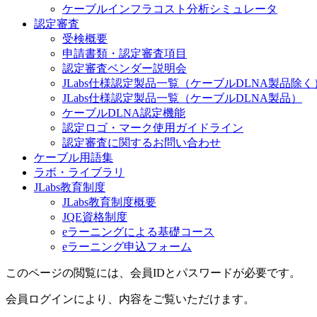
ケーブルインフラコスト分析シミュレータ
認定審査
受検概要
申請書類・認定審査項目
認定審査ベンダー説明会
JLabs仕様認定製品一覧（ケーブルDLNA製品除く
JLabs仕様認定製品一覧（ケーブルDLNA製品）
ケーブルDLNA認定機能
認定ロゴ・マーク使用ガイドライン
認定審査に関するお問い合わせ
ケーブル用語集
ラボ・ライブラリ
JLabs教育制度
JLabs教育制度概要
JQE資格制度
eラーニングによる基礎コース
eラーニング申込フォーム
このページの閲覧には、会員IDとパスワードが必要です。
会員ログインにより、内容をご覧いただけます。