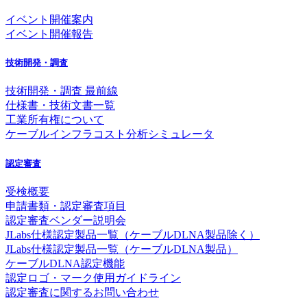
イベント開催案内
イベント開催報告
技術開発・調査
技術開発・調査 最前線
仕様書・技術文書一覧
工業所有権について
ケーブルインフラコスト分析シミュレータ
認定審査
受検概要
申請書類・認定審査項目
認定審査ベンダー説明会
JLabs仕様認定製品一覧（ケーブルDLNA製品除く）
JLabs仕様認定製品一覧（ケーブルDLNA製品）
ケーブルDLNA認定機能
認定ロゴ・マーク使用ガイドライン
認定審査に関するお問い合わせ