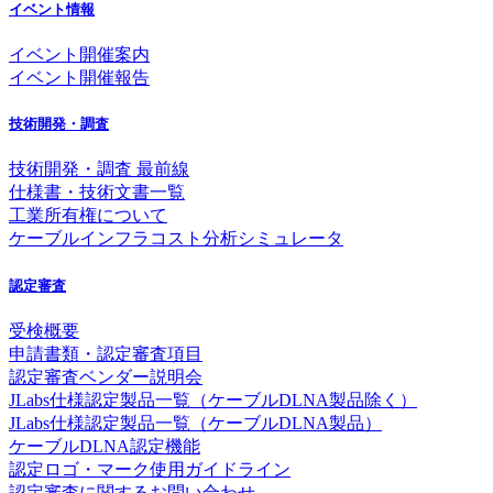
イベント情報
イベント開催案内
イベント開催報告
技術開発・調査
技術開発・調査 最前線
仕様書・技術文書一覧
工業所有権について
ケーブルインフラコスト分析シミュレータ
認定審査
受検概要
申請書類・認定審査項目
認定審査ベンダー説明会
JLabs仕様認定製品一覧（ケーブルDLNA製品除く）
JLabs仕様認定製品一覧（ケーブルDLNA製品）
ケーブルDLNA認定機能
認定ロゴ・マーク使用ガイドライン
認定審査に関するお問い合わせ