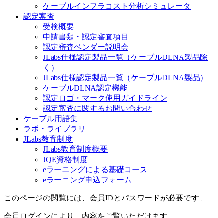
ケーブルインフラコスト分析シミュレータ
認定審査
受検概要
申請書類・認定審査項目
認定審査ベンダー説明会
JLabs仕様認定製品一覧（ケーブルDLNA製品除
く）
JLabs仕様認定製品一覧（ケーブルDLNA製品）
ケーブルDLNA認定機能
認定ロゴ・マーク使用ガイドライン
認定審査に関するお問い合わせ
ケーブル用語集
ラボ・ライブラリ
JLabs教育制度
JLabs教育制度概要
JQE資格制度
eラーニングによる基礎コース
eラーニング申込フォーム
このページの閲覧には、会員IDとパスワードが必要です。
会員ログインにより、内容をご覧いただけます。