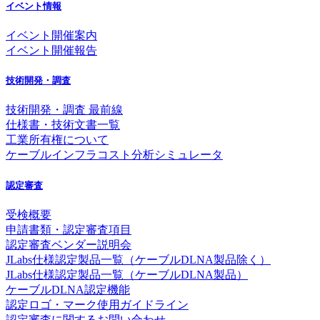
イベント情報
イベント開催案内
イベント開催報告
技術開発・調査
技術開発・調査 最前線
仕様書・技術文書一覧
工業所有権について
ケーブルインフラコスト分析シミュレータ
認定審査
受検概要
申請書類・認定審査項目
認定審査ベンダー説明会
JLabs仕様認定製品一覧（ケーブルDLNA製品除く）
JLabs仕様認定製品一覧（ケーブルDLNA製品）
ケーブルDLNA認定機能
認定ロゴ・マーク使用ガイドライン
認定審査に関するお問い合わせ