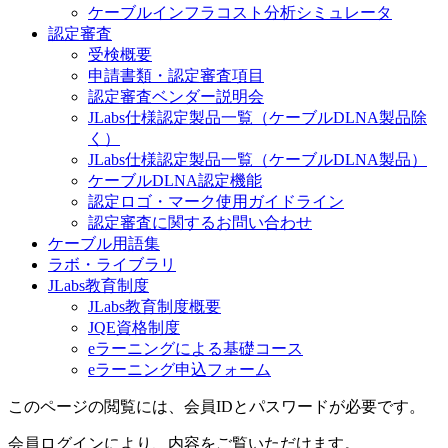
ケーブルインフラコスト分析シミュレータ
認定審査
受検概要
申請書類・認定審査項目
認定審査ベンダー説明会
JLabs仕様認定製品一覧（ケーブルDLNA製品除
く）
JLabs仕様認定製品一覧（ケーブルDLNA製品）
ケーブルDLNA認定機能
認定ロゴ・マーク使用ガイドライン
認定審査に関するお問い合わせ
ケーブル用語集
ラボ・ライブラリ
JLabs教育制度
JLabs教育制度概要
JQE資格制度
eラーニングによる基礎コース
eラーニング申込フォーム
このページの閲覧には、会員IDとパスワードが必要です。
会員ログインにより、内容をご覧いただけます。