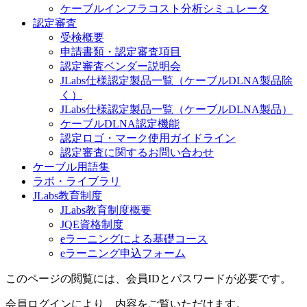
ケーブルインフラコスト分析シミュレータ
認定審査
受検概要
申請書類・認定審査項目
認定審査ベンダー説明会
JLabs仕様認定製品一覧（ケーブルDLNA製品除
く）
JLabs仕様認定製品一覧（ケーブルDLNA製品）
ケーブルDLNA認定機能
認定ロゴ・マーク使用ガイドライン
認定審査に関するお問い合わせ
ケーブル用語集
ラボ・ライブラリ
JLabs教育制度
JLabs教育制度概要
JQE資格制度
eラーニングによる基礎コース
eラーニング申込フォーム
このページの閲覧には、会員IDとパスワードが必要です。
会員ログインにより、内容をご覧いただけます。