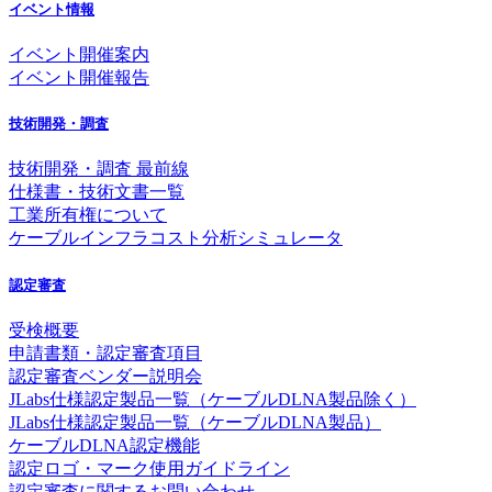
イベント情報
イベント開催案内
イベント開催報告
技術開発・調査
技術開発・調査 最前線
仕様書・技術文書一覧
工業所有権について
ケーブルインフラコスト分析シミュレータ
認定審査
受検概要
申請書類・認定審査項目
認定審査ベンダー説明会
JLabs仕様認定製品一覧（ケーブルDLNA製品除く）
JLabs仕様認定製品一覧（ケーブルDLNA製品）
ケーブルDLNA認定機能
認定ロゴ・マーク使用ガイドライン
認定審査に関するお問い合わせ