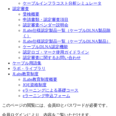
ケーブルインフラコスト分析シミュレータ
認定審査
受検概要
申請書類・認定審査項目
認定審査ベンダー説明会
JLabs仕様認定製品一覧（ケーブルDLNA製品除
く）
JLabs仕様認定製品一覧（ケーブルDLNA製品）
ケーブルDLNA認定機能
認定ロゴ・マーク使用ガイドライン
認定審査に関するお問い合わせ
ケーブル用語集
ラボ・ライブラリ
JLabs教育制度
JLabs教育制度概要
JQE資格制度
eラーニングによる基礎コース
eラーニング申込フォーム
このページの閲覧には、会員IDとパスワードが必要です。
会員ログインにより、内容をご覧いただけます。