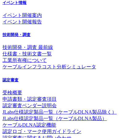
イベント情報
イベント開催案内
イベント開催報告
技術開発・調査
技術開発・調査 最前線
仕様書・技術文書一覧
工業所有権について
ケーブルインフラコスト分析シミュレータ
認定審査
受検概要
申請書類・認定審査項目
認定審査ベンダー説明会
JLabs仕様認定製品一覧（ケーブルDLNA製品除く）
JLabs仕様認定製品一覧（ケーブルDLNA製品）
ケーブルDLNA認定機能
認定ロゴ・マーク使用ガイドライン
認定審査に関するお問い合わせ