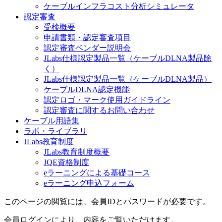
ケーブルインフラコスト分析シミュレータ
認定審査
受検概要
申請書類・認定審査項目
認定審査ベンダー説明会
JLabs仕様認定製品一覧（ケーブルDLNA製品除
く）
JLabs仕様認定製品一覧（ケーブルDLNA製品）
ケーブルDLNA認定機能
認定ロゴ・マーク使用ガイドライン
認定審査に関するお問い合わせ
ケーブル用語集
ラボ・ライブラリ
JLabs教育制度
JLabs教育制度概要
JQE資格制度
eラーニングによる基礎コース
eラーニング申込フォーム
このページの閲覧には、会員IDとパスワードが必要です。
会員ログインにより、内容をご覧いただけます。