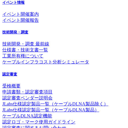
イベント情報
イベント開催案内
イベント開催報告
技術開発・調査
技術開発・調査 最前線
仕様書・技術文書一覧
工業所有権について
ケーブルインフラコスト分析シミュレータ
認定審査
受検概要
申請書類・認定審査項目
認定審査ベンダー説明会
JLabs仕様認定製品一覧（ケーブルDLNA製品除く）
JLabs仕様認定製品一覧（ケーブルDLNA製品）
ケーブルDLNA認定機能
認定ロゴ・マーク使用ガイドライン
認定審査に関するお問い合わせ