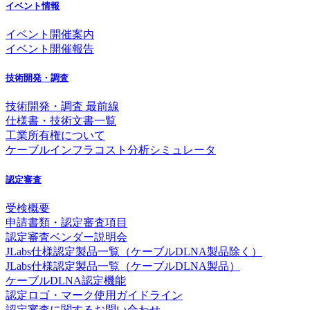
イベント情報
イベント開催案内
イベント開催報告
技術開発・調査
技術開発・調査 最前線
仕様書・技術文書一覧
工業所有権について
ケーブルインフラコスト分析シミュレータ
認定審査
受検概要
申請書類・認定審査項目
認定審査ベンダー説明会
JLabs仕様認定製品一覧（ケーブルDLNA製品除く）
JLabs仕様認定製品一覧（ケーブルDLNA製品）
ケーブルDLNA認定機能
認定ロゴ・マーク使用ガイドライン
認定審査に関するお問い合わせ