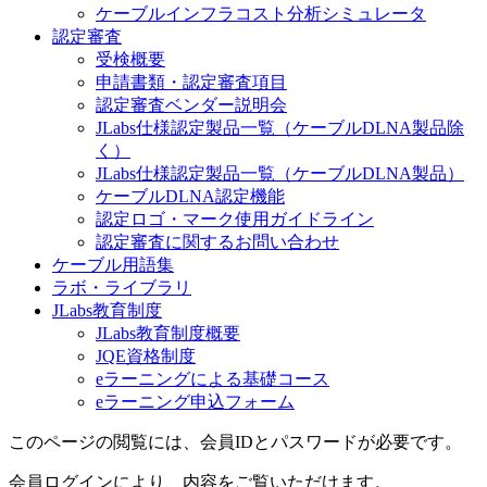
ケーブルインフラコスト分析シミュレータ
認定審査
受検概要
申請書類・認定審査項目
認定審査ベンダー説明会
JLabs仕様認定製品一覧（ケーブルDLNA製品除
く）
JLabs仕様認定製品一覧（ケーブルDLNA製品）
ケーブルDLNA認定機能
認定ロゴ・マーク使用ガイドライン
認定審査に関するお問い合わせ
ケーブル用語集
ラボ・ライブラリ
JLabs教育制度
JLabs教育制度概要
JQE資格制度
eラーニングによる基礎コース
eラーニング申込フォーム
このページの閲覧には、会員IDとパスワードが必要です。
会員ログインにより、内容をご覧いただけます。