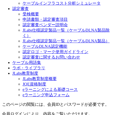
ケーブルインフラコスト分析シミュレータ
認定審査
受検概要
申請書類・認定審査項目
認定審査ベンダー説明会
JLabs仕様認定製品一覧（ケーブルDLNA製品除
く）
JLabs仕様認定製品一覧（ケーブルDLNA製品）
ケーブルDLNA認定機能
認定ロゴ・マーク使用ガイドライン
認定審査に関するお問い合わせ
ケーブル用語集
ラボ・ライブラリ
JLabs教育制度
JLabs教育制度概要
JQE資格制度
eラーニングによる基礎コース
eラーニング申込フォーム
このページの閲覧には、会員IDとパスワードが必要です。
会員ログインにより、内容をご覧いただけます。