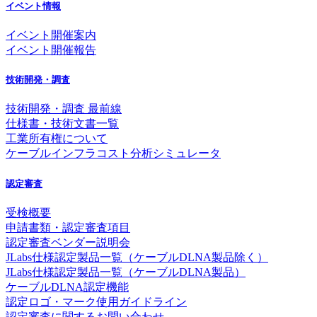
イベント情報
イベント開催案内
イベント開催報告
技術開発・調査
技術開発・調査 最前線
仕様書・技術文書一覧
工業所有権について
ケーブルインフラコスト分析シミュレータ
認定審査
受検概要
申請書類・認定審査項目
認定審査ベンダー説明会
JLabs仕様認定製品一覧（ケーブルDLNA製品除く）
JLabs仕様認定製品一覧（ケーブルDLNA製品）
ケーブルDLNA認定機能
認定ロゴ・マーク使用ガイドライン
認定審査に関するお問い合わせ