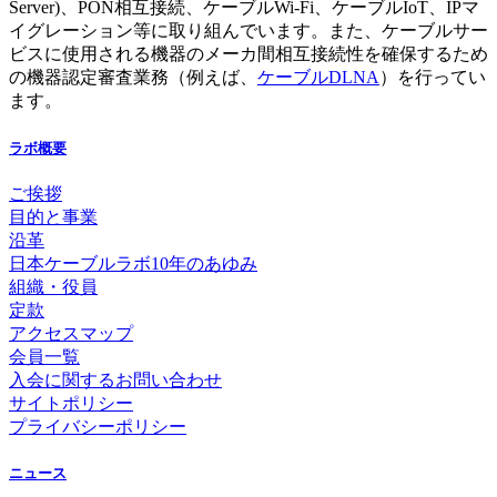
Server)、PON相互接続、ケーブルWi-Fi、ケーブルIoT、IPマ
イグレーション等に取り組んでいます。また、ケーブルサー
ビスに使用される機器のメーカ間相互接続性を確保するため
の機器認定審査業務（例えば、
ケーブルDLNA
）を行ってい
ます。
ラボ概要
ご挨拶
目的と事業
沿革
日本ケーブルラボ10年のあゆみ
組織・役員
定款
アクセスマップ
会員一覧
入会に関するお問い合わせ
サイトポリシー
プライバシーポリシー
ニュース