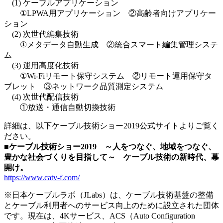
(1) ケーブルアプリケーション
①LPWA用アプリケーション ②高齢者向けアプリケー
ション
(2) 次世代編集技術
①メタデータ自動生成 ②統合スマート編集管理システ
ム
(3) 運用高度化技術
①Wi-Fiリモート保守システム ②リモート運用保守タ
ブレット ③ネットワーク品質測定システム
(4) 次世代配信技術
①放送・通信自動切換技術
詳細は、以下ケーブル技術ショー2019公式サイトよりご覧く
ださい。
■ケーブル技術ショー2019 ～人をつなぐ、地域をつなぐ、
豊かな社会づくりを目指して～ ケーブル技術の新時代、幕
開け。
https://www.catv-f.com/
※日本ケーブルラボ（JLabs）は、ケーブル技術基盤の整備
とケーブル利用者へのサービス向上のために設立された団体
です。現在は、4Kサービス、ACS（Auto Configuration