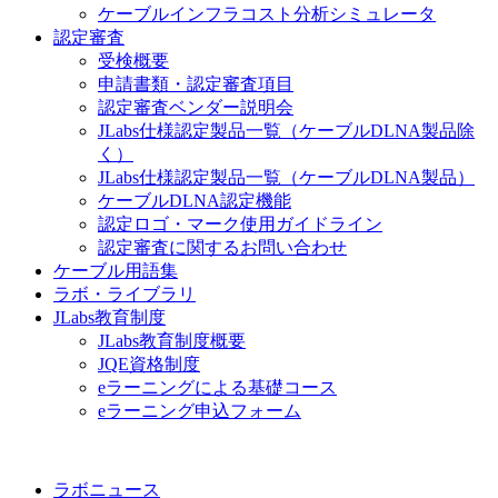
ケーブルインフラコスト分析シミュレータ
認定審査
受検概要
申請書類・認定審査項目
認定審査ベンダー説明会
JLabs仕様認定製品一覧（ケーブルDLNA製品除
く）
JLabs仕様認定製品一覧（ケーブルDLNA製品）
ケーブルDLNA認定機能
認定ロゴ・マーク使用ガイドライン
認定審査に関するお問い合わせ
ケーブル用語集
ラボ・ライブラリ
JLabs教育制度
JLabs教育制度概要
JQE資格制度
eラーニングによる基礎コース
eラーニング申込フォーム
ラボニュース