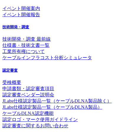
イベント開催案内
イベント開催報告
技術開発・調査
技術開発・調査 最前線
仕様書・技術文書一覧
工業所有権について
ケーブルインフラコスト分析シミュレータ
認定審査
受検概要
申請書類・認定審査項目
認定審査ベンダー説明会
JLabs仕様認定製品一覧（ケーブルDLNA製品除く）
JLabs仕様認定製品一覧（ケーブルDLNA製品）
ケーブルDLNA認定機能
認定ロゴ・マーク使用ガイドライン
認定審査に関するお問い合わせ