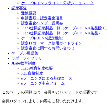
ケーブルインフラコスト分析シミュレータ
認定審査
受検概要
申請書類・認定審査項目
認定審査ベンダー説明会
JLabs仕様認定製品一覧（ケーブルDLNA製品除く
JLabs仕様認定製品一覧（ケーブルDLNA製品）
ケーブルDLNA認定機能
認定ロゴ・マーク使用ガイドライン
認定審査に関するお問い合わせ
ケーブル用語集
ラボ・ライブラリ
JLabs教育制度
JLabs教育制度概要
JQE資格制度
eラーニングによる基礎コース
eラーニング申込フォーム
このページの閲覧には、会員IDとパスワードが必要です。
会員ログインにより、内容をご覧いただけます。