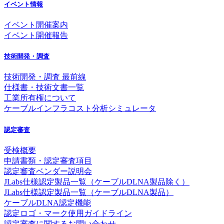
イベント情報
イベント開催案内
イベント開催報告
技術開発・調査
技術開発・調査 最前線
仕様書・技術文書一覧
工業所有権について
ケーブルインフラコスト分析シミュレータ
認定審査
受検概要
申請書類・認定審査項目
認定審査ベンダー説明会
JLabs仕様認定製品一覧（ケーブルDLNA製品除く）
JLabs仕様認定製品一覧（ケーブルDLNA製品）
ケーブルDLNA認定機能
認定ロゴ・マーク使用ガイドライン
認定審査に関するお問い合わせ