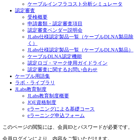
ケーブルインフラコスト分析シミュレータ
認定審査
受検概要
申請書類・認定審査項目
認定審査ベンダー説明会
JLabs仕様認定製品一覧（ケーブルDLNA製品除
く）
JLabs仕様認定製品一覧（ケーブルDLNA製品）
ケーブルDLNA認定機能
認定ロゴ・マーク使用ガイドライン
認定審査に関するお問い合わせ
ケーブル用語集
ラボ・ライブラリ
JLabs教育制度
JLabs教育制度概要
JQE資格制度
eラーニングによる基礎コース
eラーニング申込フォーム
このページの閲覧には、会員IDとパスワードが必要です。
会員ログインにより、内容をご覧いただけます。